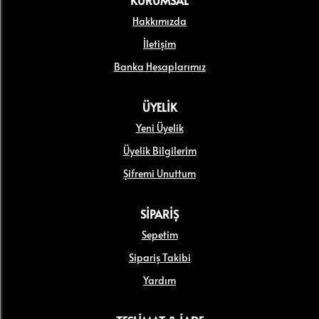
KURUMSAL
Hakkımızda
İletişim
Banka Hesaplarımız
ÜYELİK
Yeni Üyelik
Üyelik Bilgilerim
Şifremi Unuttum
SİPARİŞ
Sepetim
Sipariş Takibi
Yardım