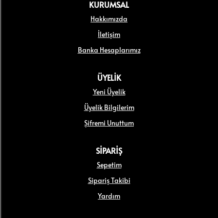
KURUMSAL
Hakkımızda
İletişim
Banka Hesaplarımız
ÜYELİK
Yeni Üyelik
Üyelik Bilgilerim
Şifremi Unuttum
SİPARİŞ
Sepetim
Sipariş Takibi
Yardım