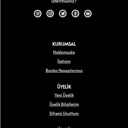
istermisiniz?
KURUMSAL
Hakkımızda
İletişim
Banka Hesaplarımız
ÜYELİK
Yeni Üyelik
Üyelik Bilgilerim
Şifremi Unuttum