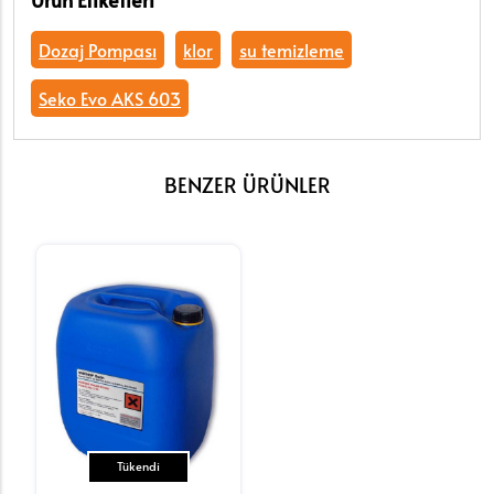
Ürün Etiketleri
Dozaj Pompası
klor
su temizleme
Seko Evo AKS 603
BENZER ÜRÜNLER
Tükendi